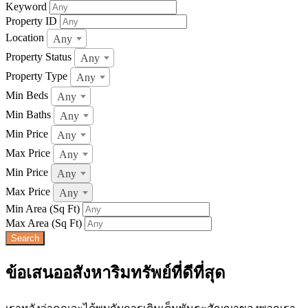
Keyword
Property ID
Location
Any
Property Status
Any
Property Type
Any
Min Beds
Any
Min Baths
Any
Min Price
Any
Max Price
Any
Min Price
Any
Max Price
Any
Min Area
(Sq Ft)
Max Area
(Sq Ft)
ข้อเสนออสังหาริมทรัพย์ที่ดีที่สุด