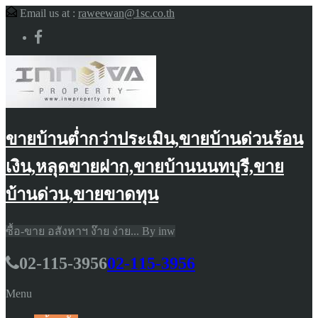
Email us at :
raweewan@1sc.co.th
ขายบ้านต่ำกว่าประเมิน,ขายบ้านด่วนร้อน
เงิน,หลุดขายฝาก,ขายบ้านนนทบุรี,ขาย
บ้านด่วน,ขายขาดทุน
ซื้อ-ขาย อสังหาฯ ง๊าย ง่าย... By inw
02-115-3956
02-115-3956
Menu