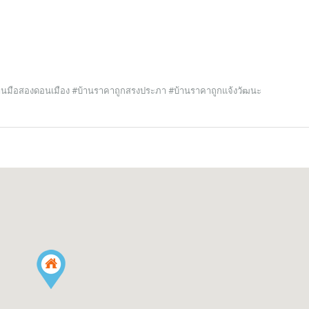
านมือสองดอนเมือง #บ้านราคาถูกสรงประภา #บ้านราคาถูกแจ้งวัฒนะ