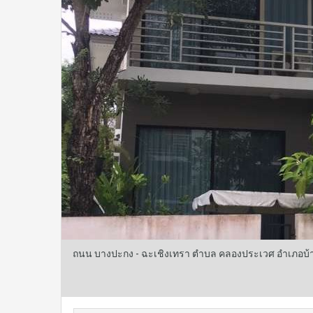
ถนน บางปะกง - ฉะเชิงเทรา ตำบล คลองประเวศ อำเภอบ้า