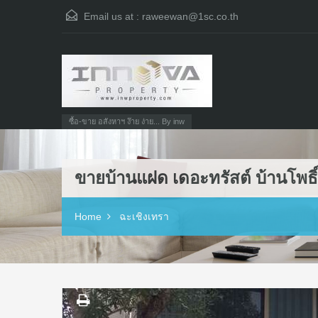
Email us at :
raweewan@1sc.co.th
ซื้อ-ขาย อสังหาฯ ง๊าย ง่าย... By inw
ขายบ้านแฝด เดอะทรัสต์ บ้านโพธิ
Home
ฉะเชิงเทรา