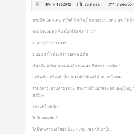
INW-TH-1962042
35.9 ตรว.
3 Bedroo
ขายบ้านแฝด เดอะทรัสต์ บ้านโพธิ์ ต.คลองประเวศ อ.บานโพธิ์ 
ขายบ้านแฝด 2 ชั้น เนื้อที่ 35.9 ตารางวา
ราคา 3,290,000 บาท
3 นอน 3 น้ำ ห้องครัว จอดรถ 2 คัน
ทำเลดีมากติดถนนเมนหลัก ถนนฉะเชิงเทรา-บางปะกง
แอร์ 4 ตัว เครื่องทำน้ำอุ่น 1 เฟอร์นิเจอร์ ผ้าม่าน มุ้งลวด
ส่วนกลาง : สวนสาธารณะ, สระว่ายน้ำแยกสระเด็กและผู้ใหญ่,
ชั่วโมง
สถานที่ใกล้เคียง
ใกล้มอเตอร์เวย์
ใกล้วัดหลวงพ่อโสธรเพียง 7.5กม. /8 นาทีเท่านั้น