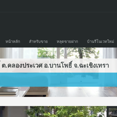
หน้าหลัก
สำหรับขาย
หลุดขายฝาก
บ้านรีโนเวทใหม่
์ ต.คลองประเวศ อ.บานโพธิ์ จ.ฉะเชิงเทรา