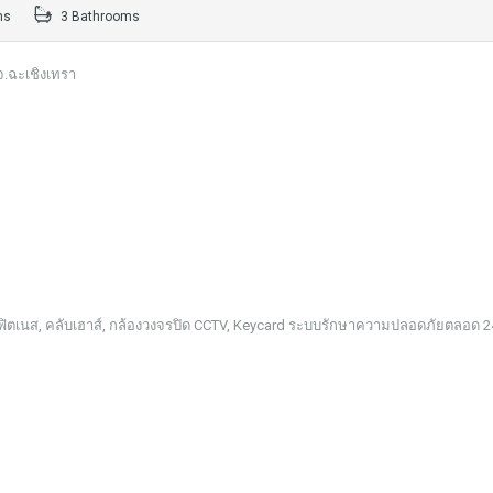
ms
3 Bathrooms
จ.ฉะเชิงเทรา
 ฟิตเนส, คลับเฮาส์, กล้องวงจรปิด CCTV, Keycard ระบบรักษาความปลอดภัยตลอด 2