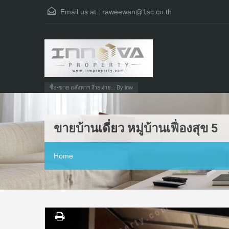
Email us at :
raweewan@1sc.co.th
ซื้อ-ขาย อสังหาฯ ง๊าย ง่าย... By inw
ขายบ้านเดี่ยว หมู่บ้านเฟื่องสุข 5
Home