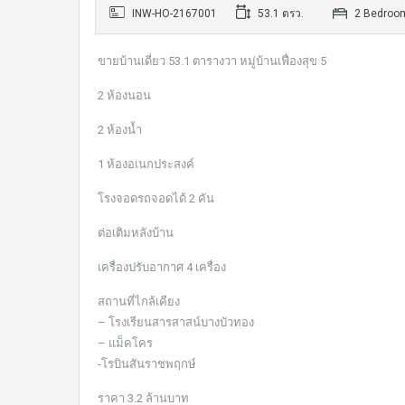
INW-HO-2167001
53.1 ตรว.
2 Bedroo
ขายบ้านเดี่ยว 53.1 ตารางวา หมู่บ้านเฟื่องสุข 5
2 ห้องนอน
2 ห้องน้ำ
1 ห้องอเนกประสงค์
โรงจอดรถจอดได้ 2 คัน
ต่อเติมหลังบ้าน
เครื่องปรับอากาศ 4 เครื่อง
สถานที่ไกล้เคียง
– โรงเรียนสารสาสน์บางบัวทอง
– แม็คโคร
-โรบินสันราชพฤกษ์
ราคา 3.2 ล้านบาท