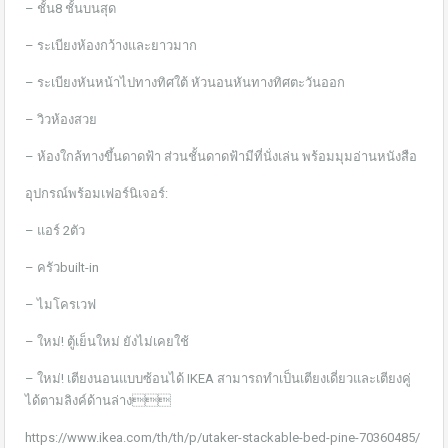
– ชั้น8 ชั้นบนสุด
– ระเบียงห้องกว้างและยาวมาก
– ระเบียงหันหน้าไปทางทิศใต้ หัวนอนหันทางทิศตะวันออก
– วิวห้องสวย
– ห้องใกล้ทางขึ้นดาดฟ้า ส่วนชั้นดาดฟ้ามีที่นั่งเล่น พร้อมมุมอ่านหนังสือ
อุปกรณ์พร้อมเฟอร์นิเจอร์:
– แอร์ 2ตัว
– ครัวbuilt-in
– ไมโครเวฟ
– ใหม่! ตู้เย็นใหม่ ยังไม่เคยใช้
– ใหม่! เตียงนอนแบบซ้อนได้ IKEA สามารถทำเป็นเตียงเดี่ยวและเตียงคู่
ได้ตามลิงค์ด้านล่าง
https://www.ikea.com/th/th/p/utaker-stackable-bed-pine-70360485/