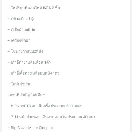
– ใหม่! ฟูกที่นอนใหม่ IKEA 2 ชิ้น
– ตู้ข้างเตียง 1 ตู้
– ตู้เสื้อผ้าbuilt-in
– เครื่องซักผ้า
– โซฟายาวแบบ2ที่นั่ง
– เก้าอี้ทำงานล้อเลื่อน 1ตัว
– เก้าอี้เตี้ยทรงเหลี่ยมบุหนัง 1ตัว
– ใหม่! ผ้าม่าน
สถานที่สำคัญใกล้เคียง:
– ห่างจากBTS สถานีแบริ่ง ประมาณ 600 เมตร
– 7-11 หน้าปากซอย เดินจากคอนโด ประมาณ 40เมตร
– Big C และ Major Cineplex