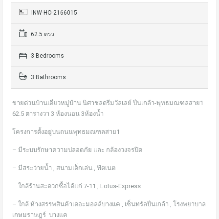
INW-HO-2166015
62.5 ตรว
3 Bedrooms
3 Bathrooms
ขายด่วนบ้านเดี่ยวหมู่บ้าน นิศาชลดรีมวัลเลย์ ปิ่นเกล้า-พุทธมณฑลสาย1
62.5 ตารางวา 3 ห้องนอน 3ห้องน้ำ
โครงการตั้งอยู่บนถนนพุทธมณฑลสาย1
– มีระบบรักษาความปลอดภัย เเละ กล้องวงจรปิด
– มีสระว่ายน้ำ , สนามเด็กเล่น , ฟิตเนต
– ใกล้ร้านสะดวกซื้อได้แก่ 7-11 , Lotus-Express
– ใกล้ ห้างสรรพสินค้าเดอะมอลล์บางแค , เซ็นทรัลปิ่นเกล้า , โรงพยาบาล
เกษมราษฎร์ บางแค