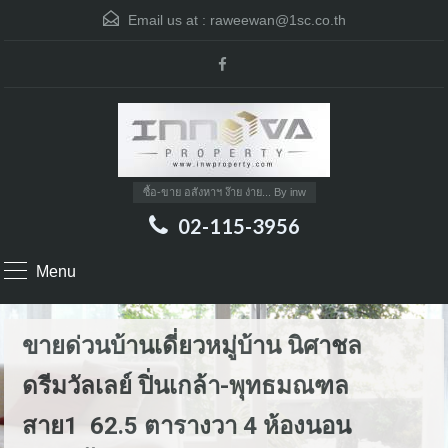
Email us at :
raweewan@1sc.co.th
ซื้อ-ขาย อสังหาฯ ง๊าย ง่าย... By inw
02-115-3956
Menu
ขายด่วนบ้านเดี่ยวหมู่บ้าน นิศาชล
ดรีมวัลเลย์ ปิ่นเกล้า-พุทธมณฑล
สาย1 62.5 ตารางวา 4 ห้องนอน