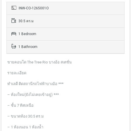
INW-CO-1265001O
30.5 ตร.ม
1 Bedroom
1 Bathroom
ขายคอนโด The Tree Rio บางอ้อ​ ส​เตชั่น
รายละเอียด
ทำเลดี ติดสถานีรถไฟฟ้าบางอ้อ ***
– ห้องใหม่​(ยังไม่เคยเข้าอยู่)​ ***
– ชั้น​ 7​ ทิศเหนือ
– ขนาดห้อง 30.5 ตร.ม
– 1 ห้องนอน​ 1 ห้องน้ำ