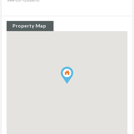
INW-CO-1265001O
Property Map