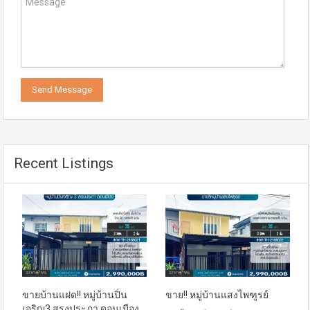
Recent Listings
ขายบ้านแฝด!! หมู่บ้านปิ่น
ขาย!! หมู่บ้านแสงไพฑูรย์
เจริญ3 สรงประภา ดอนเมือง