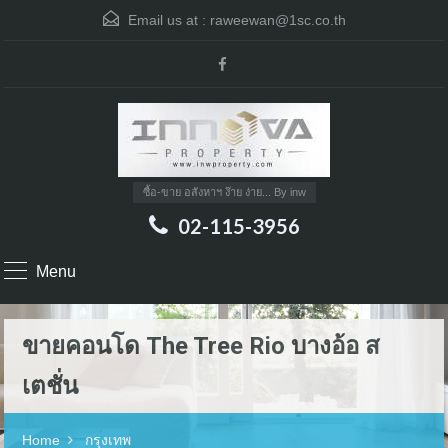
Email us at :
raweewan@1sc.co.th
ซื้อ-ขาย อสังหาฯ ง๊าย ง่าย... By inw
02-115-3956
Menu
ขายคอนโด The Tree Rio บางอ้อ​ ส​
เตชั่น
Home
กรุงเทพ